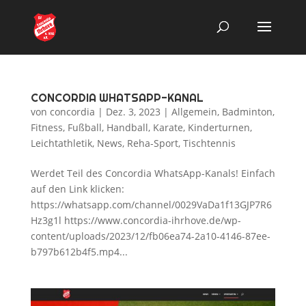
CONCORDIA WHATSAPP-KANAL
von
concordia
|
Dez. 3, 2023
|
Allgemein
,
Badminton
,
Fitness
,
Fußball
,
Handball
,
Karate
,
Kinderturnen
,
Leichtathletik
,
News
,
Reha-Sport
,
Tischtennis
Werdet Teil des Concordia WhatsApp-Kanals! Einfach
auf den Link klicken:
https://whatsapp.com/channel/0029VaDa1f13GJP7R6
Hz3g1l https://www.concordia-ihrhove.de/wp-
content/uploads/2023/12/fb06ea74-2a10-4146-87ee-
b797b612b4f5.mp4...