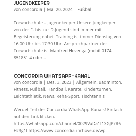
UGENDKEEPER
von
concordia
|
Mai 20, 2024
|
Fußball
Torwartschule – Jugendkeeper Unsere Jungkeeper
von der F- bis zur D-Jugend sind immer mit
Begeisterung dabei. Training ist immer Dienstag von
16:00 Uhr bis 17:30 Uhr. Ansprechpartner der
Torwartschule ist Manfred Hovenga (mobil 0174
851851 4 oder...
CONCORDIA WHATSAPP-KANAL
von
concordia
|
Dez. 3, 2023
|
Allgemein
,
Badminton
,
Fitness
,
Fußball
,
Handball
,
Karate
,
Kinderturnen
,
Leichtathletik
,
News
,
Reha-Sport
,
Tischtennis
Werdet Teil des Concordia WhatsApp-Kanals! Einfach
auf den Link klicken:
https://whatsapp.com/channel/0029VaDa1f13GJP7R6
Hz3g1l https://www.concordia-ihrhove.de/wp-