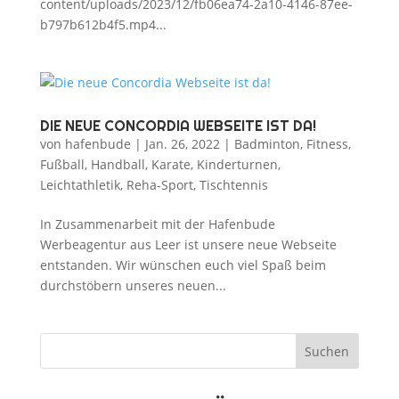
content/uploads/2023/12/fb06ea74-2a10-4146-87ee-
b797b612b4f5.mp4...
DIE NEUE CONCORDIA WEBSEITE IST DA!
von
hafenbude
|
Jan. 26, 2022
|
Badminton
,
Fitness
,
Fußball
,
Handball
,
Karate
,
Kinderturnen
,
Leichtathletik
,
Reha-Sport
,
Tischtennis
In Zusammenarbeit mit der Hafenbude
Werbeagentur aus Leer ist unsere neue Webseite
entstanden. Wir wünschen euch viel Spaß beim
durchstöbern unseres neuen...
Suchen