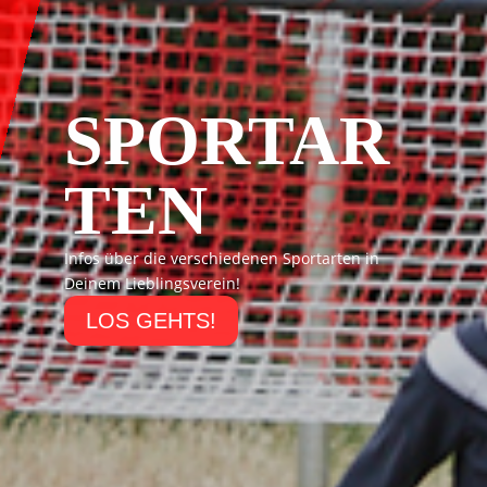
SPORTAR
TEN
Infos über die verschiedenen Sportarten in
Deinem Lieblingsverein!
LOS GEHTS!